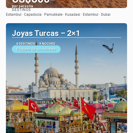
por persona
DESTINOS
Ver
Estambul · Capadocia · Pamukkale · Kusadasi · Estambul · Dubai
Joyas Turcas – 2×1
4 DESTINOS
9 NOCHES
Paquete de vacaciones