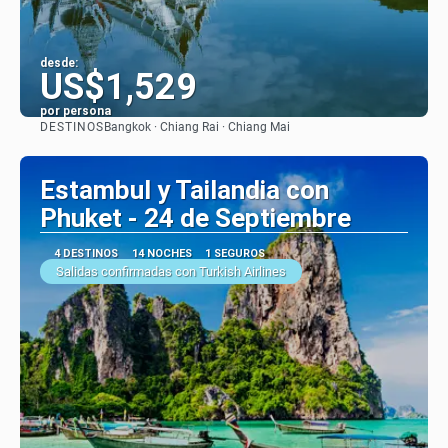
desde:
US$1,529
por persona
DESTINOS
Bangkok · Chiang Rai · Chiang Mai
Ver
Estambul y Tailandia con
Phuket - 24 de Septiembre
4 DESTINOS
14 NOCHES
1 SEGUROS
Salidas confirmadas con Turkish Airlines