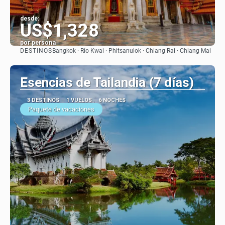
desde:
US$1,328
por persona
DESTINOS
Bangkok · Río Kwai · Phitsanulok · Chiang Rai · Chiang Mai
Ver
Esencias de Tailandia (7 días)
3 DESTINOS
1 VUELOS
6 NOCHES
Paquete de vacaciones