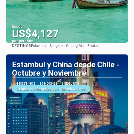
desde:
US$4,127
por persona
DESTINOS
Estambul · Bangkok · Chiang Mai · Phuket
Ver
Estambul y China desde Chile -
Octubre y Noviembre
4 DESTINOS
14 NOCHES
1 SEGUROS
Salidas confirmadas con Turkish Airlines