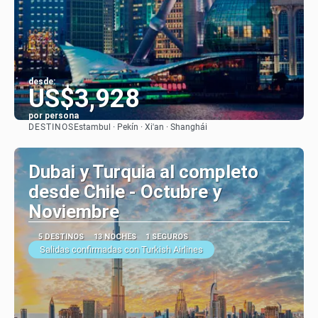
desde:
US$3,928
por persona
DESTINOS
Estambul · Pekín · Xi'an · Shanghái
Ver
Dubai y Turquia al completo
desde Chile - Octubre y
Noviembre
5 DESTINOS
13 NOCHES
1 SEGUROS
Salidas confirmadas con Turkish Airlines