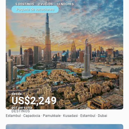
5 DESTINOS
2 VUELOS
13 NOCHES
Paquete de vacaciones
desde:
US$2,249
por persona
DESTINOS
Ver
Estambul · Capadocia · Pamukkale · Kusadasi · Estambul · Dubai