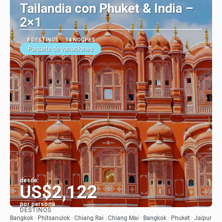
Tailandia con Phuket & India –
2×1
8 DESTINOS
14 NOCHES
Paquete de vacaciones
desde:
US$2,122
por persona
DESTINOS
Ver
Bangkok · Phitsanulok · Chiang Rai · Chiang Mai · Bangkok · Phuket · Jaipur