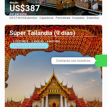
desde:
US$387
por persona
DESTINOS
Estambul · Capadocia · Pamukkale · Kusadasi · Estambul
Ver
Súper Tailandia (9 días)
5 DESTINOS
1 VUELOS
8 NOCHES
Paquete de vacaciones
Contacta con nosotros