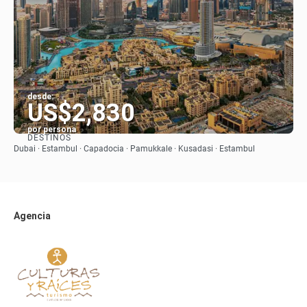
desde:
US$2,830
por persona
DESTINOS
Ver
Dubai · Estambul · Capadocia · Pamukkale · Kusadasi · Estambul
Agencia