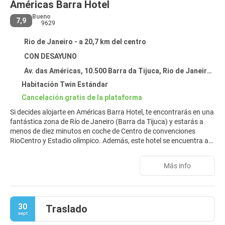
Américas Barra Hotel
Bueno
7,9
9629
Rio de Janeiro - a 20,7 km del centro
CON DESAYUNO
Av. das Américas, 10.500 Barra da Tijuca, Rio de Janeiro 22793-082
Habitación Twin Estándar
Cancelación gratis de la plataforma
Si decides alojarte en Américas Barra Hotel, te encontrarás en una
fantástica zona de Río de Janeiro (Barra da Tijuca) y estarás a
menos de diez minutos en coche de Centro de convenciones
RioCentro y Estadio olímpico. Además, este hotel se encuentra a
8 km de Playa de la Barra de Tijuca y a 8,1 km de Playa Recreio
dos Bandeirantes.
Más info
No te pierdas instalaciones recreativas como una piscina al aire
libre o gimnasio: ¡lo pasarás en grande! Encontrarás también
conexión a Internet wifi gratis, servicios de conserjería y un salón
30
Traslado
de eventos.
sept