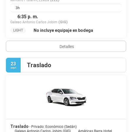
Ministro Pistarini, Ezeiza
(EZE)
3h
6:35 p. m.
Galeao Antonio Carlos Jobim
(GIG)
No incluye equipaje en bodega
LIGHT
Detalles
23
Traslado
sept
Traslado
- Privado: Económico (Sedán)
Galeao Antonio Carlos Jobim (GIG)
Américas Barra Hotel