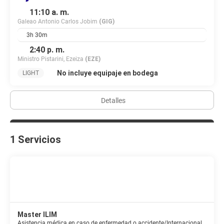
11:10 a. m.
Galeao Antonio Carlos Jobim
(GIG)
3h 30m
2:40 p. m.
Ministro Pistarini, Ezeiza
(EZE)
No incluye equipaje en bodega
LIGHT
Detalles
1 Servicios
Master ILIM
Asistencia médica en caso de enfermedad o accidente/Internacional