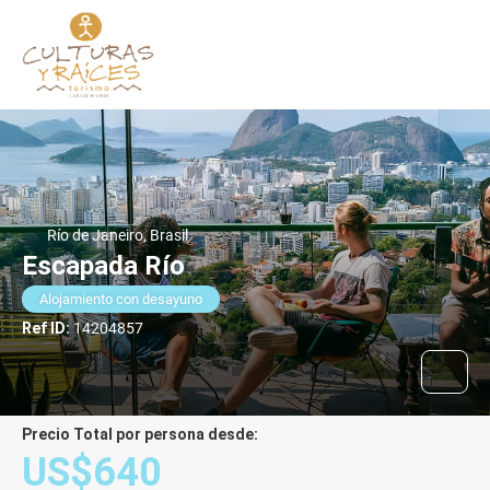
Río de Janeiro, Brasil
Escapada Río
Alojamiento con desayuno
Ref ID:
14204857
Precio Total por persona desde:
US$640