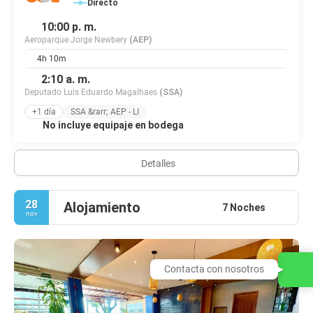
Directo
10:00 p. m.
Aeroparque Jorge Newbery
(AEP)
4h 10m
2:10 a. m.
Deputado Luis Eduardo Magalhaes
(SSA)
+1 día
SSA &rarr; AEP - LI
No incluye equipaje en bodega
Detalles
28
Alojamiento
7 Noches
nov
Contacta con nosotros