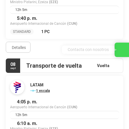
Ministro Pistarini, Ezeiza
(EZE)
12h 5m
5:40 p. m.
Aeropuerto Internacional de Cancún
(CUN)
1 PC
STANDARD
Detalles
Contacta con nosotros
08
Transporte de vuelta
Vuelta
sept
LATAM
1 escala
4:05 p. m.
Aeropuerto Internacional de Cancún
(CUN)
12h 5m
6:10 a. m.
Ministro Pistarini, Ezeiza
(EZE)