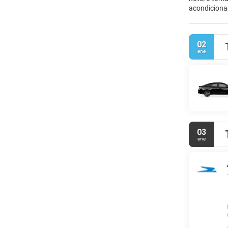
acondicionad
a 2, 5 kilóm
02
ene
03
ene