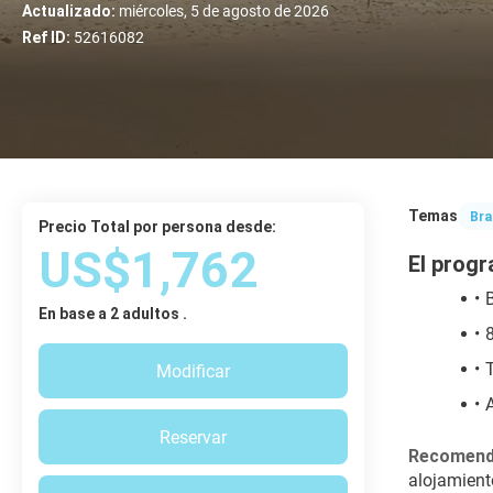
Actualizado:
miércoles, 5 de agosto de 2026
Ref ID:
52616082
Temas
Bra
Precio Total por persona desde:
US$1,762
El progr
En base a 2 adultos .
Modificar
Reservar
Recomend
alojamient