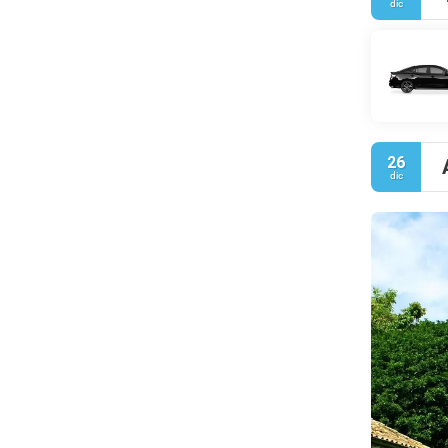
dic
26
dic