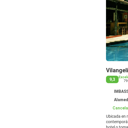
Vilange
Excel
9,3
79
IMBASSA
Alamed
Cancela
Ubicada en m
contemporáne
hotel o toma