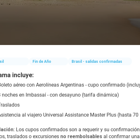
sil
Fin de Año
Brasil - salidas confirmadas
ama incluye:
Boleto aéreo con Aerolíneas Argentinas - cupo confirmado (inclu
8 noches en Imbassaí - con desayuno (tarifa dinámica)
Traslados
Asistencia al viajero Universal Assistance Master Plus (hasta 70
ación
: Los cupos confirmados son a requerir y su confirmación
os, traslados o excursiones 
no reembolsables
 al confirmar una