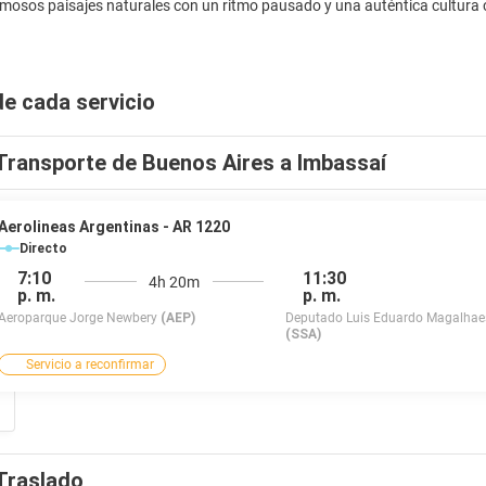
osos paisajes naturales con un ritmo pausado y una auténtica cultura c
de cada servicio
Transporte de Buenos Aires a Imbassaí
Aerolineas Argentinas - AR 1220
Directo
7:10
11:30
4h 20m
p. m.
p. m.
Aeroparque Jorge Newbery
(AEP)
Deputado Luis Eduardo Magalhae
(SSA)
Servicio a reconfirmar
Traslado