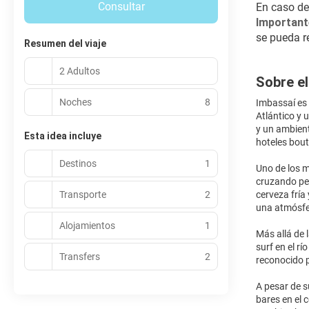
Consultar
En caso de
Important
se pueda re
Resumen del viaje
2 Adultos
Sobre el
Noches
8
Imbassaí es 
Atlántico y 
y un ambient
Esta idea incluye
hoteles bout
Destinos
1
Uno de los m
cruzando peq
Transporte
2
cerveza fría
una atmósfer
Alojamientos
1
Más allá de 
surf en el r
Transfers
2
reconocido p
A pesar de s
bares en el 