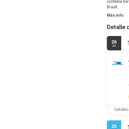
combine herm
Brasil.
Más info
Detalle 
26
dic
Detalles
26