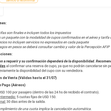
Servicio a reconfirmar
nes:
ifas son finales e incluyen todos los impuestos
s un paquete con la modalidad de cupos confirmados en el aéreo y tarifa 
ecios no incluyen servicios no expresados en cada paquete
agos en pesos se deberá consultar cambio y valor de la Percepción AFIP
ciones:
on a requerir y su confirmación dependerá de la disponibilidad. Recom
les
al confirmar una reserva de cupo, ya que no podrán cancelarse sin p
eviamente la disponibilidad del cupo con su vendedora.
 de Venta (Válidas hasta el 31/07)
e Pago (Aéreos)
USD 100 por pasajero (dentro de las 24 hs de recibido el contrato).
intermedio:
5 cuotas fijas de USD 150.
nal:
30 días antes de la salida.
umplimiento de una cuota implica la cancelación automática.