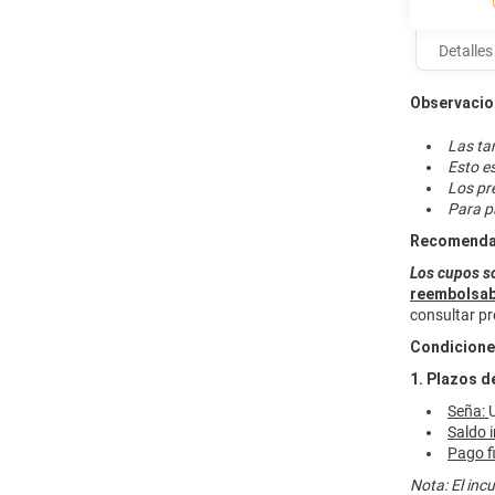
Detalles
Observacio
Las tar
Esto e
Los pr
Para p
Recomenda
Los cupos s
reembolsab
consultar pr
Condiciones
1. Plazos d
Seña:
Saldo 
Pago fi
Nota: El inc