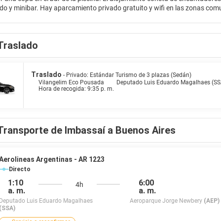
o y minibar. Hay aparcamiento privado gratuito y wifi en las zonas com
etros de Lagoa Jauara.
Traslado
Traslado
- Privado: Estándar Turismo de 3 plazas (Sedán)
Vilangelim Eco Pousada
Deputado Luis Eduardo Magalhaes (SS
Hora de recogida: 9:35 p. m.
Transporte de Imbassaí a Buenos Aires
Aerolineas Argentinas - AR 1223
Directo
1:10
6:00
4h
a. m.
a. m.
Deputado Luis Eduardo Magalhaes
Aeroparque Jorge Newbery
(AEP)
(SSA)