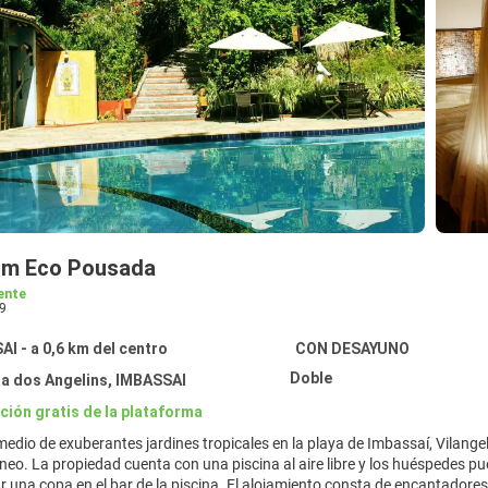
lim Eco Pousada
ente
9
I - a 0,6 km del centro
CON DESAYUNO
Doble
a dos Angelins, IMBASSAI
ción gratis de la plataforma
edio de exuberantes jardines tropicales en la playa de Imbassaí, Vilang
o. La propiedad cuenta con una piscina al aire libre y los huéspedes pue
r una copa en el bar de la piscina. El alojamiento consta de encantadore