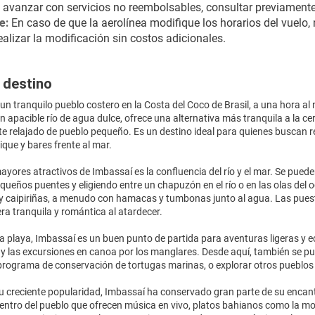
 avanzar con servicios no reembolsables, consultar previamente
e: 
En caso de que la aerolínea modifique los horarios del vuelo, 
alizar la modificación sin costos adicionales.
 destino
un tranquilo pueblo costero en la Costa del Coco de Brasil, a una hora al 
un apacible río de agua dulce, ofrece una alternativa más tranquila a la 
e relajado de pueblo pequeño. Es un destino ideal para quienes buscan re
ique y bares frente al mar.
ayores atractivos de Imbassaí es la confluencia del río y el mar. Se pue
ueños puentes y eligiendo entre un chapuzón en el río o en las olas del 
 y caipiriñas, a menudo con hamacas y tumbonas junto al agua. Las puest
a tranquila y romántica al atardecer.
la playa, Imbassaí es un buen punto de partida para aventuras ligeras y e
ío y las excursiones en canoa por los manglares. Desde aquí, también se p
rograma de conservación de tortugas marinas, o explorar otros pueblos a 
u creciente popularidad, Imbassaí ha conservado gran parte de su encant
centro del pueblo que ofrecen música en vivo, platos bahianos como la m