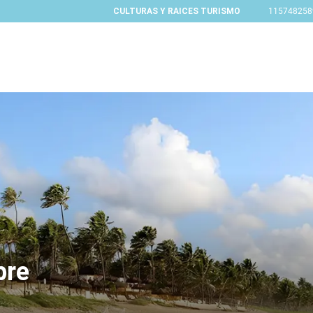
CULTURAS Y RAICES TURISMO
115748258
bre