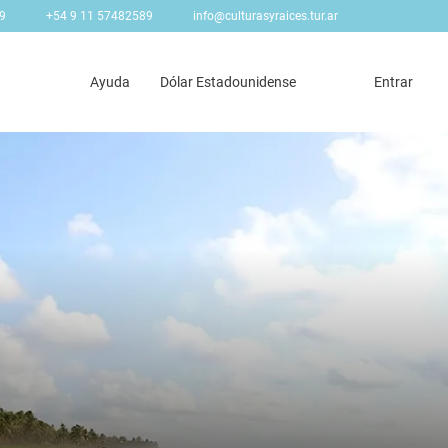
9
+54 9 11 57482589
info@culturasyraices.tur.ar
Ayuda
Dólar Estadounidense
Entrar