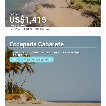
desde:
US$1,415
por persona
INDICÁ TU DESTINO:
Miches
Ver
Escapada Cabarete
1 DESTINOS
2 VUELOS
7 NOCHES
2 TRANSFERS
1 SEGUROS
Costa Atlántica dominicana