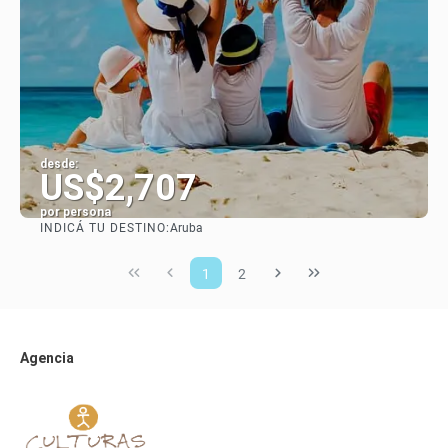
desde:
US$2,707
por persona
INDICÁ TU DESTINO:
Aruba
Ver
1
2
Agencia