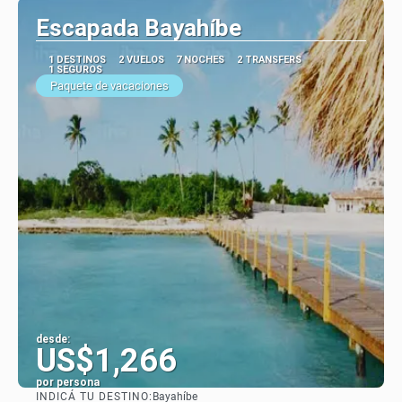
Escapada Bayahíbe
1 DESTINOS
2 VUELOS
7 NOCHES
2 TRANSFERS
1 SEGUROS
Paquete de vacaciones
desde:
US$1,266
por persona
INDICÁ TU DESTINO:
Bayahíbe