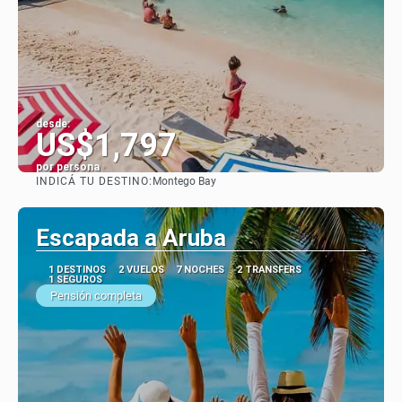
desde:
US$1,797
por persona
INDICÁ TU DESTINO:
Montego Bay
Ver
Escapada a Aruba
1 DESTINOS
2 VUELOS
7 NOCHES
2 TRANSFERS
1 SEGUROS
Pensión completa