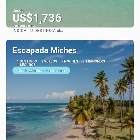
desde:
US$1,736
por persona
INDICÁ TU DESTINO:
Aruba
Ver
Escapada Miches
1 DESTINOS
2 VUELOS
7 NOCHES
2 TRANSFERS
1 SEGUROS
Costa Atántica dominicana