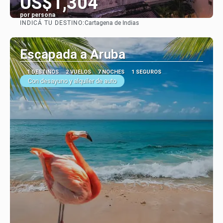
US$1,304
por persona
INDICÁ TU DESTINO:
Cartagena de Indias
Ver
Escapada a Aruba
1 DESTINOS
2 VUELOS
7 NOCHES
1 SEGUROS
Con desayuno y alquiler de auto