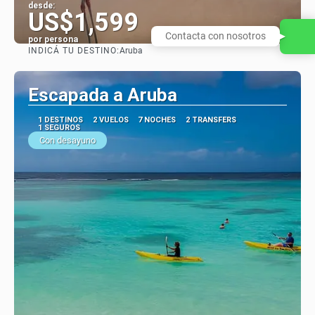
desde:
US$1,599
Contacta con nosotros
por persona
INDICÁ TU DESTINO:
Aruba
Ver
Escapada a Aruba
1 DESTINOS
2 VUELOS
7 NOCHES
2 TRANSFERS
1 SEGUROS
Con desayuno