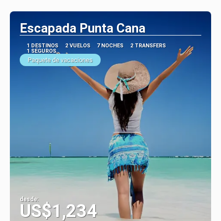
Ver
Escapada Punta Cana
1 DESTINOS
2 VUELOS
7 NOCHES
2 TRANSFERS
1 SEGUROS
Paquete de vacaciones
desde:
US$1,234