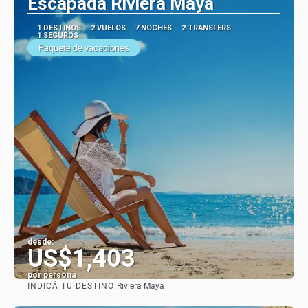
Escapada Riviera Maya
1 DESTINOS
2 VUELOS
7 NOCHES
2 TRANSFERS
1 SEGUROS
Paquete de vacaciones
desde:
US$1,403
por persona
INDICÁ TU DESTINO:
Riviera Maya
Ver