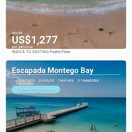
desde:
US$1,277
por persona
INDICÁ TU DESTINO:
Puerto Plata
Ver
Escapada Montego Bay
1 DESTINOS
2 VUELOS
7 NOCHES
2 TRANSFERS
1 SEGUROS
Paquete de vacaciones