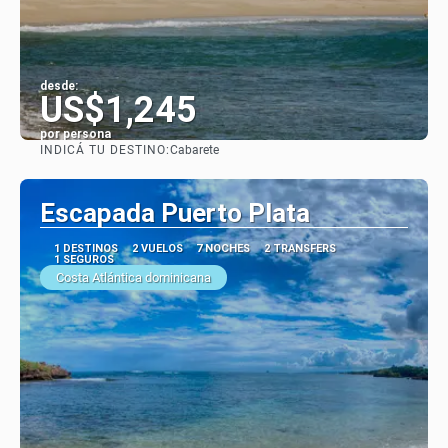
desde:
US$1,245
por persona
INDICÁ TU DESTINO:
Cabarete
Ver
Escapada Puerto Plata
1 DESTINOS
2 VUELOS
7 NOCHES
2 TRANSFERS
1 SEGUROS
Costa Atlántica dominicana