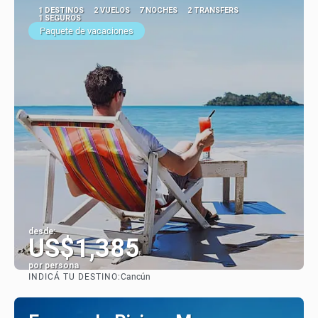
1 DESTINOS
2 VUELOS
7 NOCHES
2 TRANSFERS
1 SEGUROS
Paquete de vacaciones
desde:
US$1,385
por persona
INDICÁ TU DESTINO:
Cancún
Ver