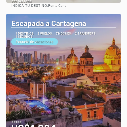
por persona
INDICÁ TU DESTINO:
Punta Cana
Ver
Escapada a Cartagena
1 DESTINOS
2 VUELOS
7 NOCHES
2 TRANSFERS
1 SEGUROS
Paquete de vacaciones
desde: