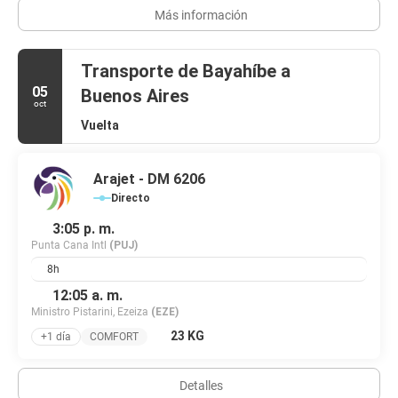
Más información
Transporte de Bayahíbe a
05
Buenos Aires
oct
Vuelta
Arajet - DM 6206
Directo
3:05 p. m.
Punta Cana Intl
(PUJ)
8h
12:05 a. m.
Ministro Pistarini, Ezeiza
(EZE)
23 KG
+1 día
COMFORT
Detalles