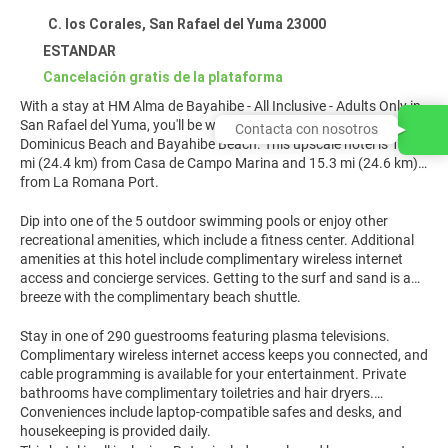
C. los Corales, San Rafael del Yuma 23000
ESTANDAR
Cancelación gratis de la plataforma
With a stay at HM Alma de Bayahibe - All Inclusive - Adults Only in
San Rafael del Yuma, you'll be within a 15-minute drive of
Contacta con nosotros
Dominicus Beach and Bayahibe Beach. This upscale hotel is 15.1
mi (24.4 km) from Casa de Campo Marina and 15.3 mi (24.6 km)
from La Romana Port.
Dip into one of the 5 outdoor swimming pools or enjoy other
recreational amenities, which include a fitness center. Additional
amenities at this hotel include complimentary wireless internet
access and concierge services. Getting to the surf and sand is a
breeze with the complimentary beach shuttle.
Stay in one of 290 guestrooms featuring plasma televisions.
Complimentary wireless internet access keeps you connected, and
cable programming is available for your entertainment. Private
bathrooms have complimentary toiletries and hair dryers.
Conveniences include laptop-compatible safes and desks, and
housekeeping is provided daily.