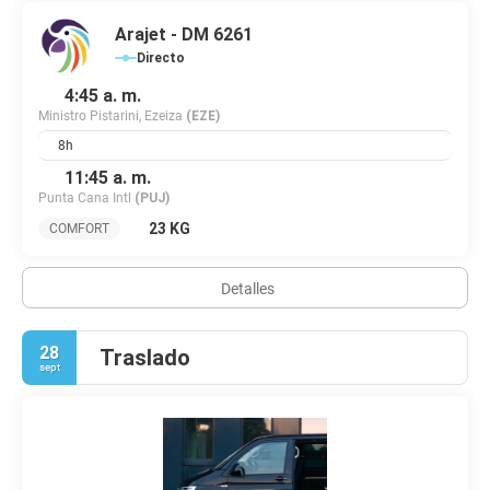
Arajet - DM 6261
Directo
4:45 a. m.
Ministro Pistarini, Ezeiza
(EZE)
8h
11:45 a. m.
Punta Cana Intl
(PUJ)
23 KG
COMFORT
Detalles
28
Traslado
sept